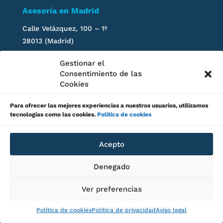
Asesoría en Madrid
Calle Velázquez, 100 – 1º
28013 (Madrid)
Teléfono: 911 610 359
Gestionar el
Consentimiento de las
Asesoría en Fuenlabrada
Cookies
Avenida de Europa Nº 2 local
Para ofrecer las mejores experiencias a nuestros usuarios, utilizamos
28943 Fuenlabrada (Madrid)
tecnologías como las cookies.
Política de cookies
Teléfono: 911 610 359
Asesoría en Alcorcón
Acepto
Avenida de Leganés
Nº 6 (local)
Denegado
28924 Alcorcón (Madrid)
Teléfono: 911 610 359
Ver preferencias
Asesoría en
Leganés
Política de cookies
Política de privacidad
Aviso legal