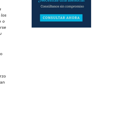
a
 los
o o
rse
u
do
rzo
ean