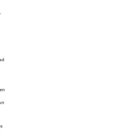
.
ad
 en
 un
os