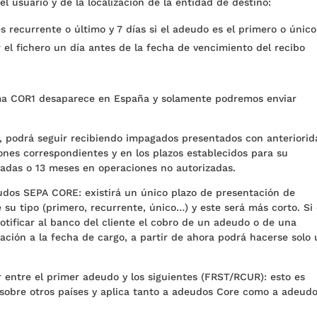
el usuario y de la localización de la entidad de destino:
 recurrente o último y 7 días si el adeudo es el primero o único
el fichero un día antes de la fecha de vencimiento del recibo
ema COR1 desaparece en España y solamente podremos enviar
podrá seguir recibiendo impagados presentados con anteriorid
ones correspondientes y en los plazos establecidos para su
zadas o 13 meses en operaciones no autorizadas.
udos SEPA CORE: existirá un único plazo de presentación de
 tipo (primero, recurrente, único…) y este será más corto. Si
otificar al banco del cliente el cobro de un adeudo o de una
ación a la fecha de cargo, a partir de ahora podrá hacerse solo
r entre el primer adeudo y los siguientes (FRST/RCUR): esto es
 sobre otros países y aplica tanto a adeudos Core como a adeud