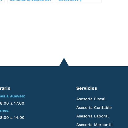
salario mínimo
retenciones cuando el
interprofesional para
socio es persona
2019
física o una sociedad
rario
Servicios
es a Jueves:
Asesoría Fiscal
8:00 a 17:00
Asesoría Contable
rnes:
Asesoría Laboral
8:00 a 14:00
Asesoría Mercantil