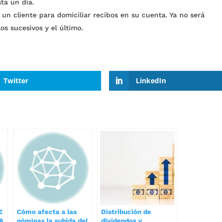
sta un día.
 un cliente para domiciliar recibos en su cuenta. Ya no será
os sucesivos y el último.
Twitter
LinkedIn
E
Cómo afecta a las
Distribución de
A
nóminas la subida del
dividendos y