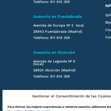
Teléfono: 911 610 359
In
Qu
Asesoría en Fuenlabrada
Blo
Avenida de Europa Nº 2 local
Con
28943 Fuenlabrada (Madrid)
Co
Teléfono: 911 610 359
Asesoría en Alcorcón
Avenida de Leganés
Nº 6
(local)
28924 Alcorcón (Madrid)
Teléfono: 911 610 359
Asesoría en
Leganés
Gestionar el Consentimiento de las Cookie
Calle San Nicasio, 4
28911
Leganés
(Madrid)
Para ofrecer las mejores experiencias a nuestros usuarios, utilizamos t