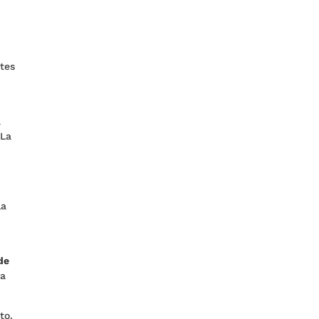
ntes
a
 La
la
de
 a
to.