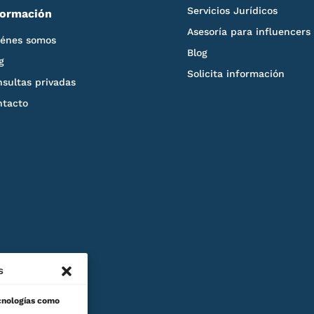
Servicios Jurídicos
formación
Asesoría para influencers
iénes somos
Blog
g
Solicita información
sultas privadas
ntacto
s
ecnologías como