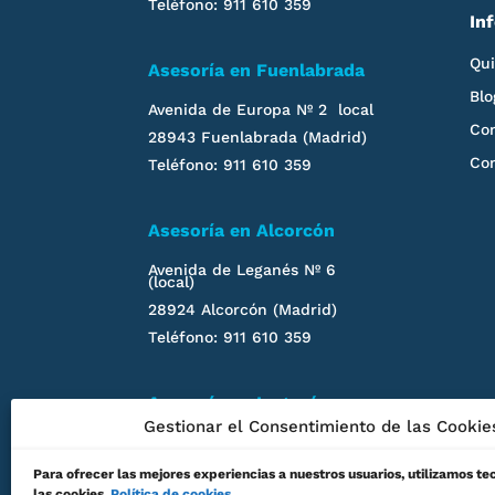
Teléfono: 911 610 359
In
Qu
Asesoría en Fuenlabrada
Blo
Avenida de Europa Nº 2 local
Con
28943 Fuenlabrada (Madrid)
Co
Teléfono: 911 610 359
Asesoría en Alcorcón
Avenida de Leganés
Nº 6
(local)
28924 Alcorcón (Madrid)
Teléfono: 911 610 359
Asesoría en
Leganés
Gestionar el Consentimiento de las Cookie
Calle San Nicasio, 4
28911
Leganés
(Madrid)
Para ofrecer las mejores experiencias a nuestros usuarios, utilizamos t
las cookies.
Política de cookies