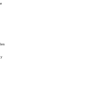
ue
les
 y