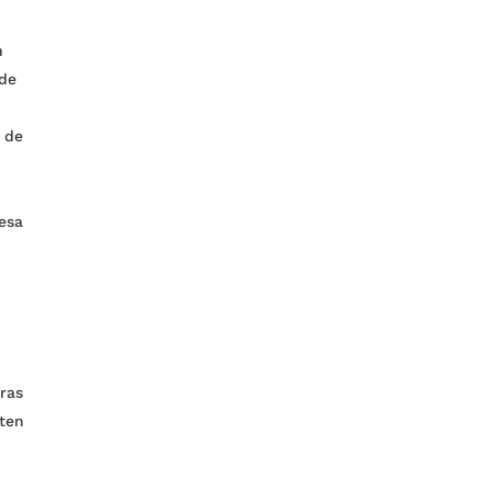
n
ede
e de
resa
ras
iten