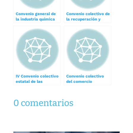
Convenio general de
Convenio colectivo de
la industria química
la recuperación y
reciclado de residuos
y materias primas
secundarias
IV Convenio colectivo
Convenio colectivo
estatal de las
del comercio
industrias de
minorista de
captación, elevación,
droguerías,
conducción,
herboristerías y
0 comentarios
tratamiento,
perfumerías
distribución,
saneamiento y
depuración de aguas
potables y residuales