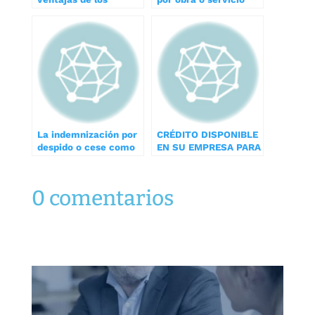
contratos a tiempo
determinado ¿Qué
parcial
debemos saber?
La indemnización por
CRÉDITO DISPONIBLE
despido o cese como
EN SU EMPRESA PARA
renta exenta
FORMAR A SUS
EMPLEADOS
0 comentarios