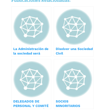
Publicaciones Relacionadas:
La Administración de
Disolver una Sociedad
la sociedad será
Civil
competente para
cambiar el domicilio
social dentro del
territorio nacional
DELEGADOS DE
SOCIOS
PERSONAL Y COMITÉ
MINORITARIOS
DE EMPRESA ¿QUÉ
¿PUEDEN SOLICITAR