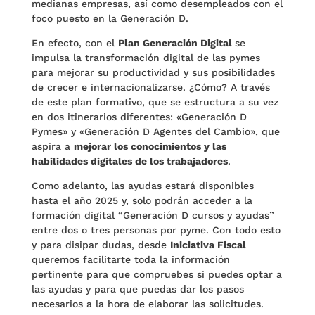
medianas empresas, así como desempleados con el
foco puesto en la Generación D.
En efecto, con el
Plan Generación Digital
se
impulsa la transformación digital de las pymes
para mejorar su productividad y sus posibilidades
de crecer e internacionalizarse. ¿Cómo? A través
de este plan formativo, que se estructura a su vez
en dos itinerarios diferentes: «Generación D
Pymes» y «Generación D Agentes del Cambio», que
aspira a
mejorar los conocimientos y las
habilidades digitales de los trabajadores
.
Como adelanto, las ayudas estará disponibles
hasta el año 2025 y, solo podrán acceder a la
formación digital “Generación D cursos y ayudas”
entre dos o tres personas por pyme. Con todo esto
y para disipar dudas, desde
Iniciativa Fiscal
queremos facilitarte toda la información
pertinente para que compruebes si puedes optar a
las ayudas y para que puedas dar los pasos
necesarios a la hora de elaborar las solicitudes.