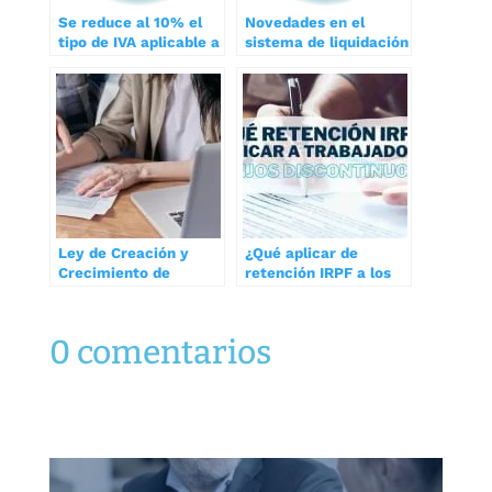
Se reduce al 10% el
Novedades en el
tipo de IVA aplicable a
sistema de liquidación
los objetos de arte y
directa de cuotas
se prorroga a 2014 el
Seguridad Social
tipo de retención del
21% en el Impuesto
sobre Sociedades
Ley de Creación y
¿Qué aplicar de
Crecimiento de
retención IRPF a los
Empresas, Ley
trabajadores fijos
18/2022: Obligación
discontinuos con
de emitir facturas
contratos indefinidos?
0 comentarios
electrónicas en
operaciones
comerciales y su
afectación a la ayuda
del Kit Digital